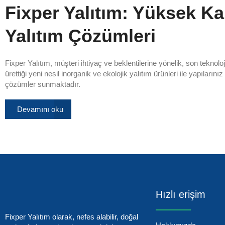
Fixper Yalıtım: Yüksek Kal
Yalıtım Çözümleri
Fixper Yalıtım, müşteri ihtiyaç ve beklentilerine yönelik, son teknol
ürettiği yeni nesil inorganik ve ekolojik yalıtım ürünleri ile yapılarını
çözümler sunmaktadır.
Devamını oku
Hızlı erişim
Fixper Yalıtım olarak, nefes alabilir, doğal