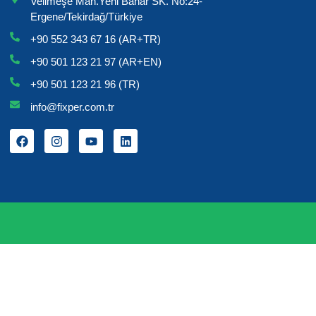
Velimeşe Mah.Yeni Bahar SK. No:24-
Ergene/Tekirdağ/Türkiye
+90 552 343 67 16 (AR+TR)
+90 501 123 21 97 (AR+EN)
+90 501 123 21 96 (TR)
info@fixper.com.tr