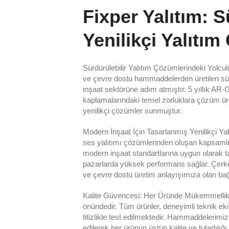
Fixper Yalıtım: S
Yenilikçi Yalıtım
Sürdürülebilir Yalıtım Çözümlerindeki Yolcul
ve çevre dostu hammaddelerden üretilen sürd
inşaat sektörüne adım atmıştır. 5 yıllık AR-G
kaplamalarındaki temel zorluklara çözüm ürete
yenilikçi çözümler sunmuştur.
Modern İnşaat İçin Tasarlanmış Yenilikçi Yalı
ses yalıtımı çözümlerinden oluşan kapsamlı 
modern inşaat standartlarına uygun olarak ta
pazarlarda yüksek performans sağlar. Çerkez
ve çevre dostu üretim anlayışımıza olan bağ
Kalite Güvencesi: Her Üründe Mükemmellik: F
önündedir. Tüm ürünler, deneyimli teknik eki
titizlikle test edilmektedir. Hammaddelerimiz
edilerek her ürünün üstün kalite ve tutarlılığ