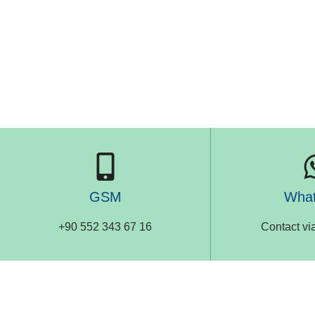
GSM
Wha
+90 552 343 67 16
Contact v