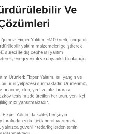
ürdürülebilir Ve
 Çözümleri
uğumuz: Fixper Yalıtım, %100 yerli, inorganik
ürülebilir yalıtım malzemeleri geliştirerek
E süreci ile dış cephe ısı yalıtım
rek, enerji verimli ve dayanıklı binalar için
tım Ürünleri: Fixper Yalıtım, ısı, yangın ve
bir ürün yelpazesi sunmaktadır. Ürünlerimiz,
sarlanmış olup, yerli ve uluslararası
köy tesisimizde üretilen her ürün, yenilikçi
lılığımızı yansıtmaktadır.
ixper Yalıtım'da kalite, her şeyin
p tarafından şirket içi laboratuvarımızda
, yalnızca güvenilir tedarikçilerden temin
ı sağlanmaktadır.