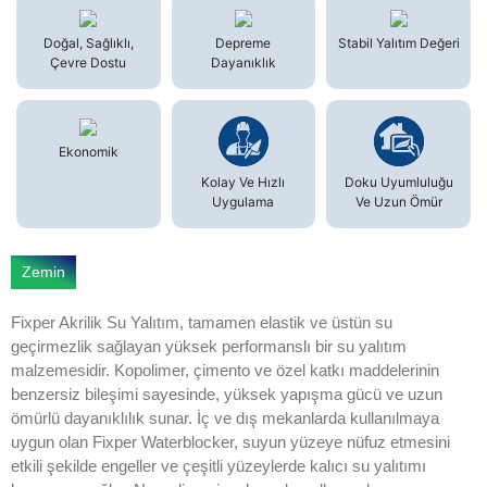
Doğal, Sağlıklı,
Depreme
Stabil Yalıtım Değeri
Çevre Dostu
Dayanıklık
Ekonomik
Kolay Ve Hızlı
Doku Uyumluluğu
Uygulama
Ve Uzun Ömür
Zemin
Fixper Akrilik Su Yalıtım, tamamen elastik ve üstün su
geçirmezlik sağlayan yüksek performanslı bir su yalıtım
malzemesidir. Kopolimer, çimento ve özel katkı maddelerinin
benzersiz bileşimi sayesinde, yüksek yapışma gücü ve uzun
ömürlü dayanıklılık sunar. İç ve dış mekanlarda kullanılmaya
uygun olan Fixper Waterblocker, suyun yüzeye nüfuz etmesini
etkili şekilde engeller ve çeşitli yüzeylerde kalıcı su yalıtımı